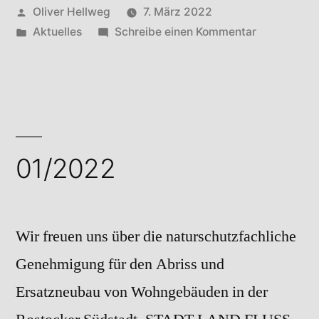
Veröffentlicht
Oliver Hellweg
7. März 2022
von
Veröffentlicht
zu
Aktuelles
Schreibe einen Kommentar
in
02/2022
01/2022
Wir freuen uns über die naturschutzfachliche
Genehmigung für den Abriss und
Ersatzneubau von Wohngebäuden in der