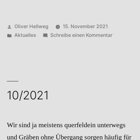
Veröffentlicht
Oliver Hellweg
15. November 2021
von
Veröffentlicht
zu
Aktuelles
Schreibe einen Kommentar
in
11/2021
10/2021
Wir sind ja meistens querfeldein unterwegs
und Gräben ohne Übergang sorgen häufig für