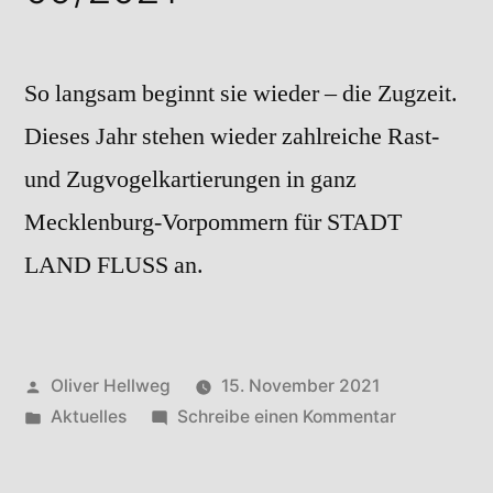
So langsam beginnt sie wieder – die Zugzeit.
Dieses Jahr stehen wieder zahlreiche Rast-
und Zugvogelkartierungen in ganz
Mecklenburg-Vorpommern für STADT
LAND FLUSS an.
Veröffentlicht
Oliver Hellweg
15. November 2021
von
Veröffentlicht
zu
Aktuelles
Schreibe einen Kommentar
in
09/2021