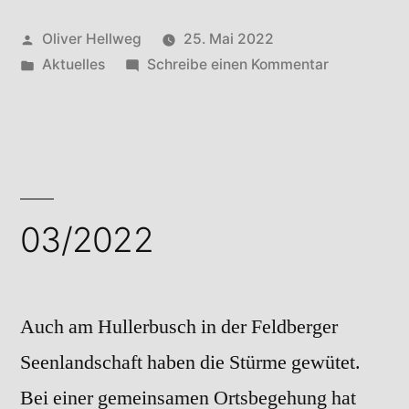
Veröffentlicht
Oliver Hellweg
25. Mai 2022
von
Veröffentlicht
zu
Aktuelles
Schreibe einen Kommentar
in
04/2022
03/2022
Auch am Hullerbusch in der Feldberger
Seenlandschaft haben die Stürme gewütet.
Bei einer gemeinsamen Ortsbegehung hat