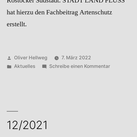
Rostocker Südstadt. STADT LAND FLUSS
hat hierzu den Fachbeitrag Artenschutz
erstellt.
Veröffentlicht
Oliver Hellweg
7. März 2022
von
Veröffentlicht
zu
Aktuelles
Schreibe einen Kommentar
in
01/2022
12/2021