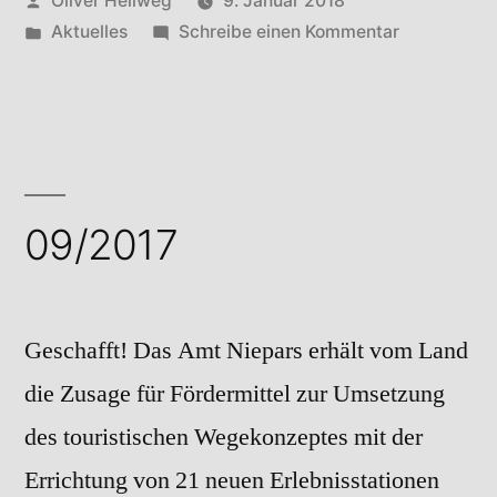
Oliver Hellweg
9. Januar 2018
von
Veröffentlicht
zu
Aktuelles
Schreibe einen Kommentar
in
10/2017
09/2017
Geschafft! Das Amt Niepars erhält vom Land
die Zusage für Fördermittel zur Umsetzung
des touristischen Wegekonzeptes mit der
Errichtung von 21 neuen Erlebnisstationen