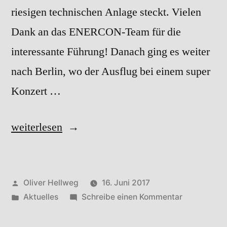
riesigen technischen Anlage steckt. Vielen
Dank an das ENERCON-Team für die
interessante Führung! Danach ging es weiter
nach Berlin, wo der Ausflug bei einem super
Konzert …
„05/2017“
weiterlesen
Veröffentlicht
Oliver Hellweg
16. Juni 2017
von
Veröffentlicht
zu
Aktuelles
Schreibe einen Kommentar
in
05/2017