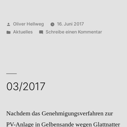
Veröffentlicht
Oliver Hellweg
16. Juni 2017
von
Veröffentlicht
zu
Aktuelles
Schreibe einen Kommentar
in
04/2017
03/2017
Nachdem das Genehmigungsverfahren zur
PV-Anlage in Gelbensande wegen Glattnatter