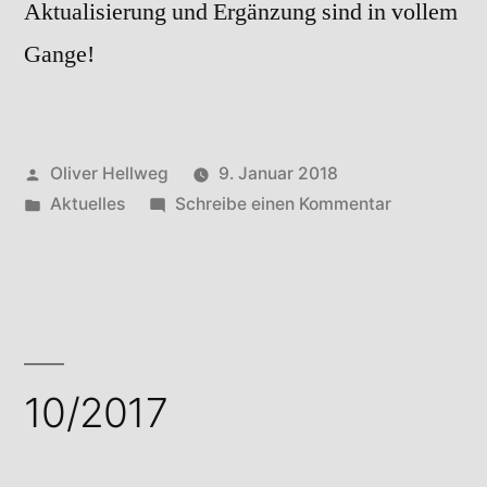
Aktualisierung und Ergänzung sind in vollem
Gange!
Veröffentlicht
Oliver Hellweg
9. Januar 2018
von
Veröffentlicht
zu
Aktuelles
Schreibe einen Kommentar
in
11/2017
10/2017