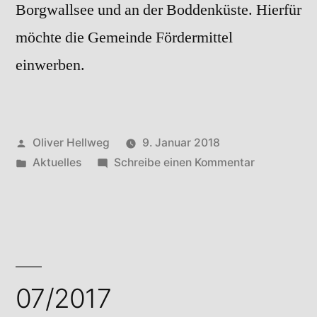
Borgwallsee und an der Boddenküste. Hierfür
möchte die Gemeinde Fördermittel
einwerben.
Veröffentlicht
Oliver Hellweg
9. Januar 2018
von
Veröffentlicht
zu
Aktuelles
Schreibe einen Kommentar
in
08/2017
07/2017