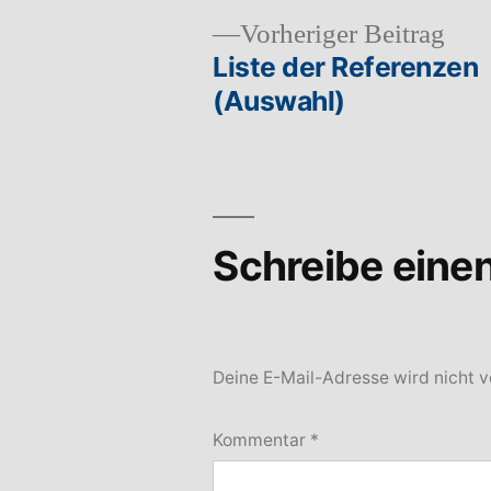
Vor
Vorheriger Beitrag
Beit
Liste der Referenzen
Beitragsnavigation
(Auswahl)
Schreibe ein
Deine E-Mail-Adresse wird nicht ve
Kommentar
*