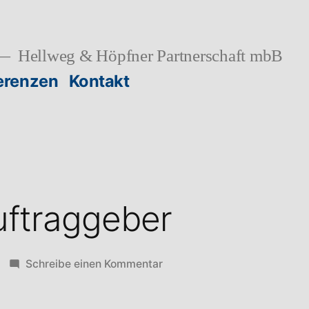
Hellweg & Höpfner Partnerschaft mbB
erenzen
Kontakt
uftraggeber
zu
Schreibe einen Kommentar
Liste
der