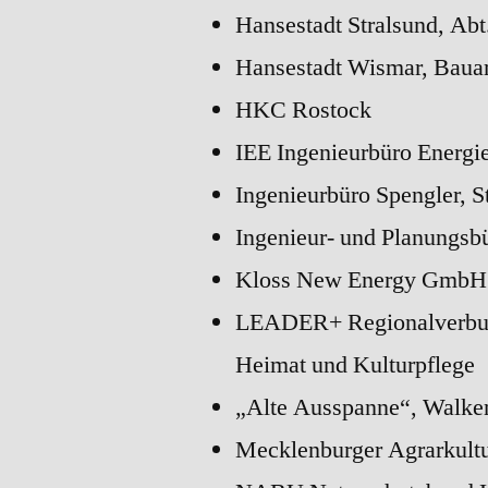
Hansestadt Stralsund, Ab
Hansestadt Wismar, Baua
HKC Rostock
IEE Ingenieurbüro Energi
Ingenieurbüro Spengler, S
Ingenieur- und Planungsb
Kloss New Energy GmbH
LEADER+ Regionalverbund
Heimat und Kulturpflege
„Alte Ausspanne“, Walke
Mecklenburger Agrarkultu