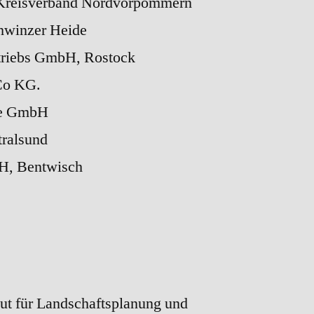
Kreisverband Nordvorpommern
hwinzer Heide
riebs GmbH, Rostock
Co KG.
e GmbH
tralsund
bH, Bentwisch
itut für Landschaftsplanung und