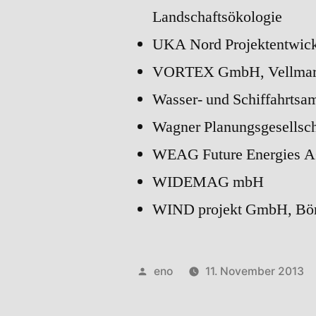
Landschaftsökologie
UKA Nord Projektentwic
VORTEX GmbH, Vellma
Wasser- und Schiffahrtsam
Wagner Planungsgesellsch
WEAG Future Energies 
WIDEMAG mbH
WIND projekt GmbH, Bö
Veröffentlicht
eno
11. November 2013
von