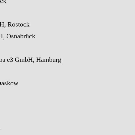
ck
bH, Rostock
H, Osnabrück
ropa e3 GmbH, Hamburg
Daskow
w