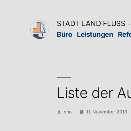
Zum
Inhalt
STADT LAND FLUSS
springen
Büro
Leistungen
Ref
Liste der A
Veröffentlicht
eno
11. November 2013
von