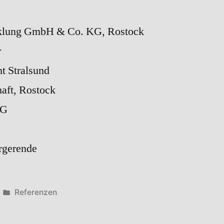
klung GmbH & Co. KG, Rostock
r
t Stralsund
aft, Rostock
AG
rgerende
Veröffentlicht
Referenzen
in