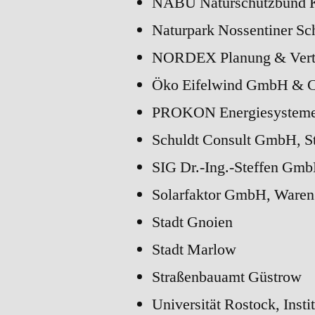
NABU Naturschutzbund 
Naturpark Nossentiner Sc
NORDEX Planung & Vert
Öko Eifelwind GmbH & 
PROKON Energiesystem
Schuldt Consult GmbH, S
SIG Dr.-Ing.-Steffen Gm
Solarfaktor GmbH, Waren
Stadt Gnoien
Stadt Marlow
Straßenbauamt Güstrow
Universität Rostock, Inst