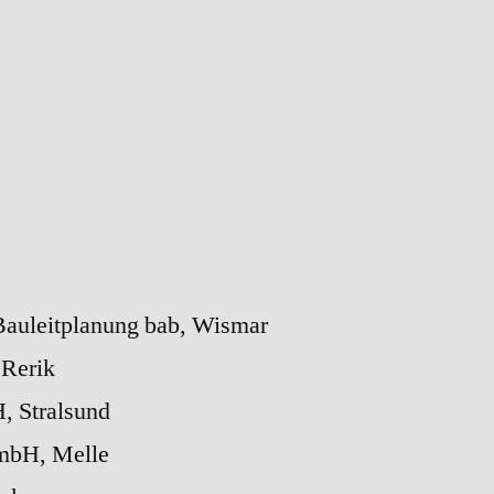
Auftraggeber
 Bauleitplanung bab, Wismar
 Rerik
, Stralsund
mbH, Melle