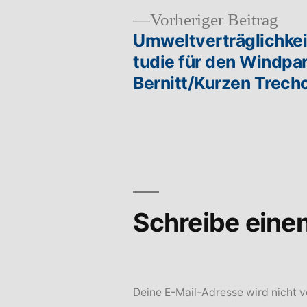
Vor
Vorheriger Beitrag
Beit
Umweltverträglichkei
Beitragsnavigation
tudie für den Windpa
Bernitt/Kurzen Trec
Schreibe ein
Deine E-Mail-Adresse wird nicht ve