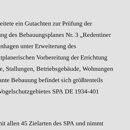
FFH-
Verträglichkeitsprüfung
ete ein Gutachten zur Prüfung der
zum
B.-
rung des Bebauungsplanes Nr. 3 „Redentiner
Plan
nhagen unter Erweiterung des
„Redentiner
Mühle“
tplanerischen Vorbereitung der Errichtung
lle, Stallungen, Betriebsgebäude, Wohnungen
te Bebauung befindet sich größtenteils
 Vogelschutzgebietes SPA DE 1934-401
mit allen 45 Zielarten des SPA und nimmt