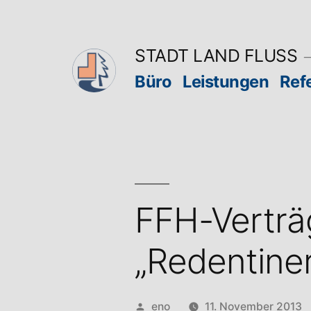
Zum
Inhalt
STADT LAND FLUSS
springen
Büro
Leistungen
Ref
FFH-Verträ
„Redentine
Veröffentlicht
eno
11. November 2013