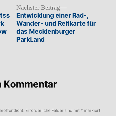
heriger
Nächster
Nächster Beitrag
rag:
Beitrag:
tss
Entwicklung einer Rad-,
rk
Wander- und Reitkarte für
how
das Mecklenburger
ParkLand
en Kommentar
röffentlicht.
Erforderliche Felder sind mit
*
markiert