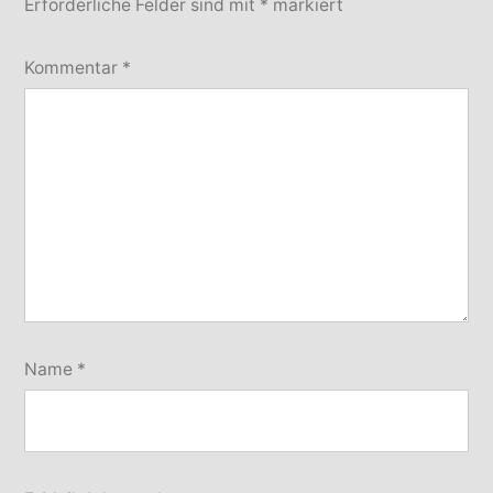
Erforderliche Felder sind mit
*
markiert
Kommentar
*
Name
*