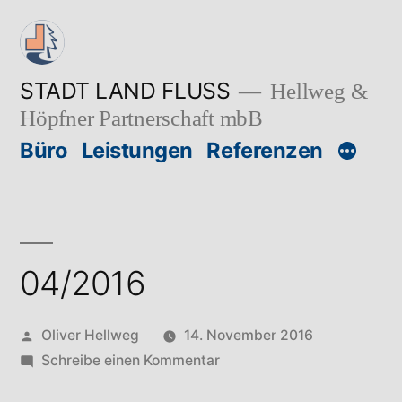
Zum
Inhalt
springen
STADT LAND FLUSS
Hellweg &
Höpfner Partnerschaft mbB
Büro
Leistungen
Referenzen
04/2016
Veröffentlicht
Oliver Hellweg
14. November 2016
von
zu
Schreibe einen Kommentar
04/2016